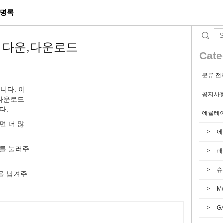
방명록
 다운,다운로드
Cate
분류 
니다. 이
공지사
,다운로드
다.
에뮬레
면 더 많
에
를 눌러주
패
슈
을 남겨주
Me
G