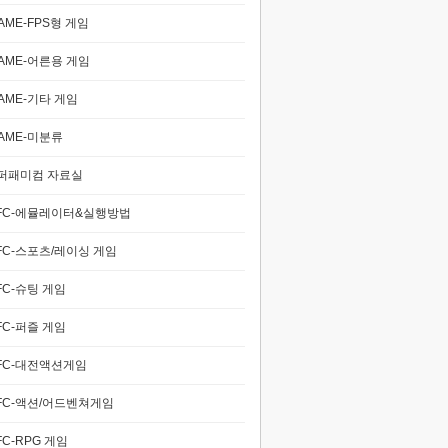
AME-FPS형 게임
AME-어른용 게임
AME-기타 게임
AME-미분류
슈퍼패미컴 자료실
FC-에뮬레이터&실행방법
FC-스포츠/레이싱 게임
FC-슈팅 게임
FC-퍼즐 게임
FC-대전액션게임
FC-액션/어드벤쳐게임
FC-RPG 게임