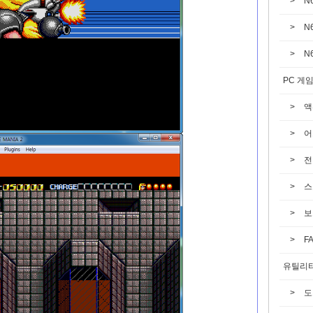
N
N
N
PC 게
액
어
전
스
보
F
유틸리
도