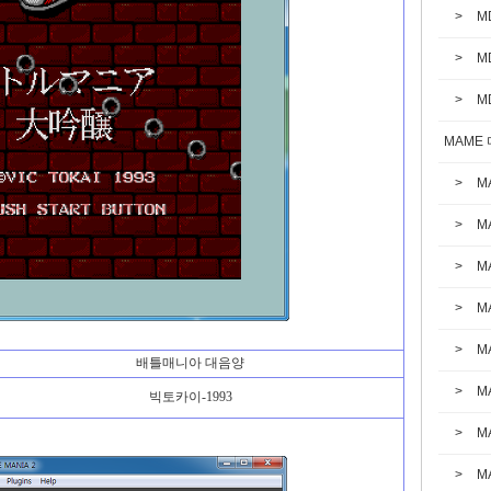
M
M
M
MAME
M
M
M
M
M
배틀매니아 대음양
M
빅토카이-1993
M
M