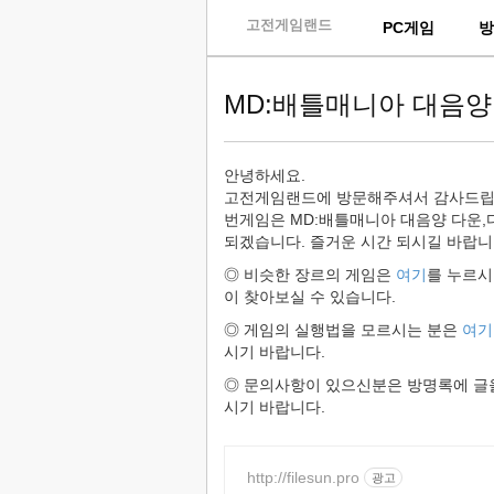
skip
고전게임랜드
PC게임
to
content
MD:배틀매니아 대음양
안녕하세요.
고전게임랜드에 방문해주셔서 감사드립
번게임은 MD:배틀매니아 대음양 다운
되겠습니다. 즐거운 시간 되시길 바랍니
◎ 비슷한 장르의 게임은
여기
를 누르시
이 찾아보실 수 있습니다.
◎ 게임의 실행법을 모르시는 분은
여기
시기 바랍니다.
◎ 문의사항이 있으신분은 방명록에 글
시기 바랍니다.
http://filesun.pro
광고