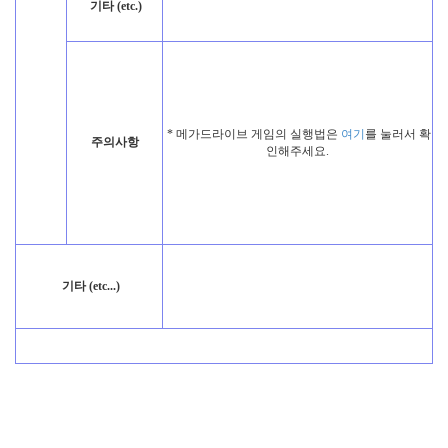
기타 (etc.)
* 메가드라이브 게임의 실행법은
여기
를 눌러서 확
주의사항
인해주세요.
기타 (etc...)