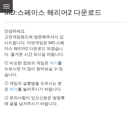
skip
to
MD:스페이스 해리어2 다운로드
content
안녕하세요.
고전게임랜드에 방문해주셔서 감
사드립니다. 이번게임은 MD:스페
이스 해리어2 다운로드 되겠습니
다. 즐거운 시간 되시길 바랍니다.
◎ 비슷한 장르의 게임은
여기
를
누르시면 더 많이 찾아보실 수 있
습니다.
◎ 게임의 실행법을 모르시는 분
은
여기
를 눌러주시기 바랍니다.
◎ 문의사항이 있으신분은 방명록
에 글을 남겨주시기 바랍니다.