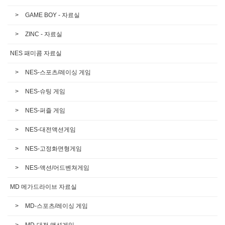
GAME BOY - 자료실
ZINC - 자료실
NES 패미콤 자료실
NES-스포츠/레이싱 게임
NES-슈팅 게임
NES-퍼즐 게임
NES-대전액션게임
NES-고정화면형게임
NES-액션/어드벤쳐게임
MD 메가드라이브 자료실
MD-스포츠/레이싱 게임
MD-대전 액션게임