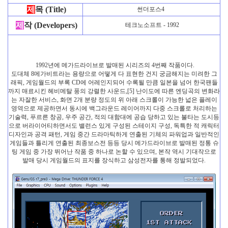
제
목 (Title)
썬더포스4
제
작 (Developers)
테크노소프트 - 1992
1992년에 메가드라이브로 발매된 시리즈의 4번째 작품이다.
도대체 8메가비트라는 용량으로 어떻게 다 표현한 건지 궁금해지는 미려한 그
래픽, 게임월드의 부록 CD에 어레인지되어 수록될 만큼 일본을 넘어 한국팬들
까지 매료시킨 헤비메탈 풍의 강렬한 사운드,[5] 난이도에 따른 엔딩곡의 변화라
는 자잘한 서비스, 화면 2개 분량 정도의 위 아래 스크롤이 가능한 넓은 플레이
영역으로 제공하면서 동시에 백그라운드 레이어까지 다중 스크롤로 처리하는
기술력, 푸르른 창공, 우주 공간, 적의 대함대에 공습 당하고 있는 불타는 도시등
으로 버라이어티하면서도 밸런스 있게 구성된 스테이지 구성, 독특한 적 캐릭터
디자인과 공격 패턴, 게임 중간 드라마틱하게 연출된 기체의 파워업과 일반적인
게임들과 틀리게 연출된 최종보스전 등등 당시 메가드라이브로 발매된 정통 슈
팅 게임 중 가장 뛰어난 작품 중 하나로 논할 수 있으며, 본작 역시 기대작으로
발매 당시 게임월드의 표지를 장식하고 삼성전자를 통해 정발되었다.