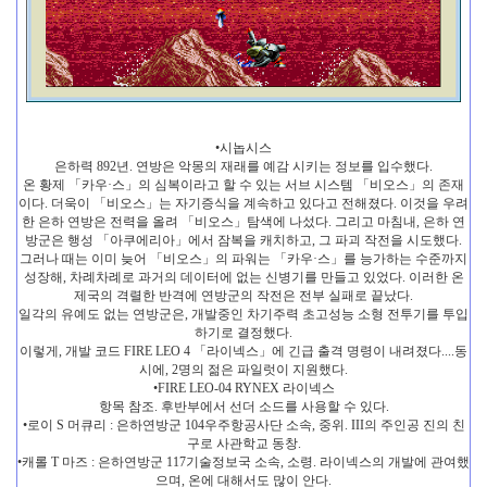
•시놉시스
은하력 892년. 연방은 악몽의 재래를 예감 시키는 정보를 입수했다.
온 황제 「카우·스」의 심복이라고 할 수 있는 서브 시스템 「비오스」의 존재
이다. 더욱이 「비오스」는 자기증식을 계속하고 있다고 전해졌다. 이것을 우려
한 은하 연방은 전력을 올려 「비오스」탐색에 나섰다. 그리고 마침내, 은하 연
방군은 행성 「아쿠에리아」에서 잠복을 캐치하고, 그 파괴 작전을 시도했다.
그러나 때는 이미 늦어 「비오스」의 파워는 「카우·스」를 능가하는 수준까지
성장해, 차례차례로 과거의 데이터에 없는 신병기를 만들고 있었다. 이러한 온
제국의 격렬한 반격에 연방군의 작전은 전부 실패로 끝났다.
일각의 유예도 없는 연방군은, 개발중인 차기주력 초고성능 소형 전투기를 투입
하기로 결정했다.
이렇게, 개발 코드 FIRE LEO 4 「라이넥스」에 긴급 출격 명령이 내려졌다....동
시에, 2명의 젊은 파일럿이 지원했다.
•FIRE LEO-04 RYNEX 라이넥스
항목 참조. 후반부에서 선더 소드를 사용할 수 있다.
•로이 S 머큐리 : 은하연방군 104우주항공사단 소속, 중위. III의 주인공 진의 친
구로 사관학교 동창.
•캐롤 T 마즈 : 은하연방군 117기술정보국 소속, 소령. 라이넥스의 개발에 관여했
으며, 온에 대해서도 많이 안다.