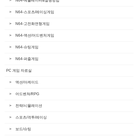
N64-에뮬레이터&실행방법
N64-스포츠/레이싱게임
N64-고전화면형게임
N64-액션/어드벤처게임
N64-슈팅게임
N64-퍼즐게임
PC 게임 자료실
액션/아케이드
어드벤쳐/RPG
전략/시뮬레이션
스포츠/격투/레이싱
보드/슈팅