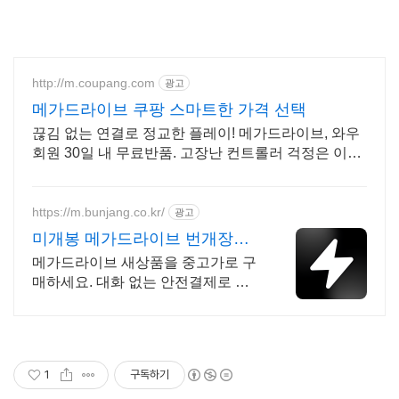
http://m.coupang.com
광고
메가드라이브 쿠팡 스마트한 가격 선택
끊김 없는 연결로 정교한 플레이! 메가드라이브, 와우
회원 30일 내 무료반품. 고장난 컨트롤러 걱정은 이제
그만! 쿠팡에서 호환성 좋은 제품을 찾아보세요.
https://m.bunjang.co.kr/
광고
미개봉 메가드라이브 번개장터
국내 최대 브랜드 중고거래
메가드라이브 새상품을 중고가로 구
매하세요. 대화 없는 안전결제로 간
편하게! 전국 각지에서 올라오는 전
국구 최다 상품 매일 10만 개 이상의
신규 상품 업로드
1
구독하기