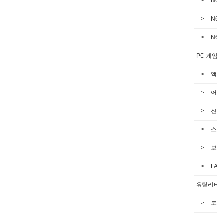
N
N
N
PC 게
액
어
전
스
보
F
유틸리
도