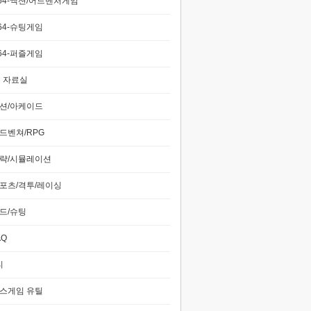
64-액션/어드벤처게임
64-슈팅게임
64-퍼즐게임
임 자료실
션/아케이드
드벤쳐/RPG
략/시뮬레이션
포츠/격투/레이싱
드/슈팅
AQ
티
스게임 유틸