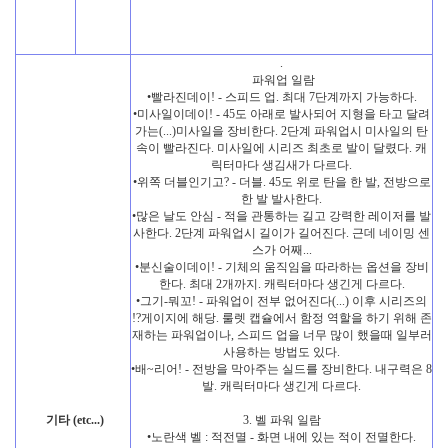
.
파워업 일람
•빨라진데이! - 스피드 업. 최대 7단계까지 가능하다.
•미사일이데이! - 45도 아래로 발사되어 지형을 타고 달려
가는(...)미사일을 장비한다. 2단계 파워업시 미사일의 탄
속이 빨라진다. 미사일에 시리즈 최초로 발이 달렸다. 캐
릭터마다 생김새가 다르다.
•위쪽 더블인기고? - 더블. 45도 위로 탄을 한 발, 전방으로
한 발 발사한다.
•많은 날도 안심 - 적을 관통하는 길고 강력한 레이저를 발
사한다. 2단계 파워업시 길이가 길어진다. 근데 네이밍 센
스가 어째...
•분신술이데이! - 기체의 움직임을 따라하는 옵션을 장비
한다. 최대 2개까지. 캐릭터마다 생긴게 다르다.
•그기-뭐꼬! - 파워업이 전부 없어진다(...) 이후 시리즈의
!?게이지에 해당. 룰렛 캡슐에서 함정 역할을 하기 위해 존
재하는 파워업이나, 스피드 업을 너무 많이 했을때 일부러
사용하는 방법도 있다.
•배~리어! - 전방을 막아주는 실드를 장비한다. 내구력은 8
발. 캐릭터마다 생긴게 다르다.
기타 (etc...)
3. 벨 파워 일람
•노란색 벨 : 적전멸 - 화면 내에 있는 적이 전멸한다.