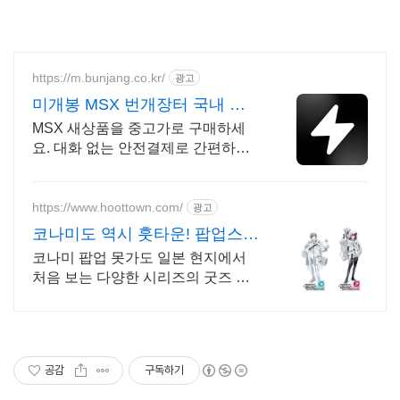
https://m.bunjang.co.kr/
광고
미개봉 MSX 번개장터 국내 최
대 브랜드 중고거래
MSX 새상품을 중고가로 구매하세
요. 대화 없는 안전결제로 간편하게!
전국 각지에서 올라오는 전국구 최다
상품 매일 10만 개 이상의 신규 상품
업로드
https://www.hoottown.com/
광고
코나미도 역시 훗타운! 팝업스토
어 직구도 훗타운!
코나미 팝업 못가도 일본 현지에서
처음 보는 다양한 시리즈의 굿즈 모
아보세요 현지 팝업스토어 굿즈도 훗
타운에서 구해보세요!
공감
구독하기