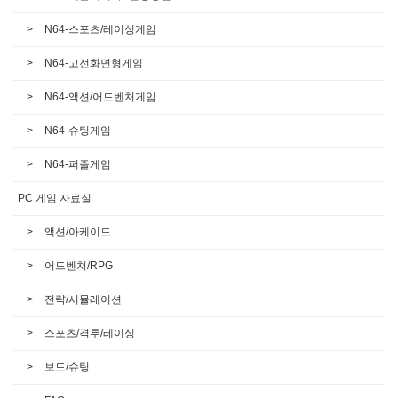
N64-스포츠/레이싱게임
N64-고전화면형게임
N64-액션/어드벤처게임
N64-슈팅게임
N64-퍼즐게임
PC 게임 자료실
액션/아케이드
어드벤쳐/RPG
전략/시뮬레이션
스포츠/격투/레이싱
보드/슈팅