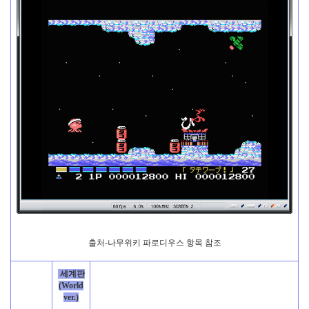
출처-나무위키 파로디우스 항목 참조
세계판
(World
ver.)