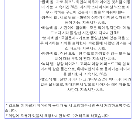
•흰색 벨 : 가로 워프! - 화면의 좌우가 이어진 것처럼 이동
이 가능. 지속시간 30초. 마지막 스테이지에선 벽으로 좌
우가 막히는 구간이 있는데 이 벨을 먹어줘야 한다.
•황록색 벨 : 세로 워프! - 화면의 상하가 이어진 것처럼 이
동이 가능. 지속시간 30초.
•하늘색 벨 : 시간이여 멈춰라 - 모든 적이 정지한다. 더 월
드보다 시대를 앞선 시간정지. 지속시간 5초.
•보라색 벨 : 국일문자 - 가로로 동일선상에 있는 적을 모
두 파괴하는 지뢰를 설치한다. 속편들에 나왔던 것과는 다
소 다르다. 지속시간 30초.
•파란색 벨 : 장난 드릴 - 탄 한발로 파괴할수 있는 모든 물
체에 대해 무적이 된다. 지속시간 20초.
•녹색 벨 : 상향 레이저! - 고퍼의 야망 에피소드 II의 업 레
이저와 같은 물건으로, 확대되면서 위로 올라가는 레이저
를 발사한다. 지속시간 60초.
•빨간색 벨 : 전향 레이저! - 그라디우스 2의 벡터 레이저와
같은 물건으로, 확대되면서 앞으로 나아가는 레이저를 발
사한다. 지속시간 60초.
* 업로드 한 자료의 저작권이 문제가 될 시 요청해주시면 즉시 처리하도록 하겠
습니다.
* 게임에 오류가 있을시 요청하시면 바로 수저하도록 하겠습니다.