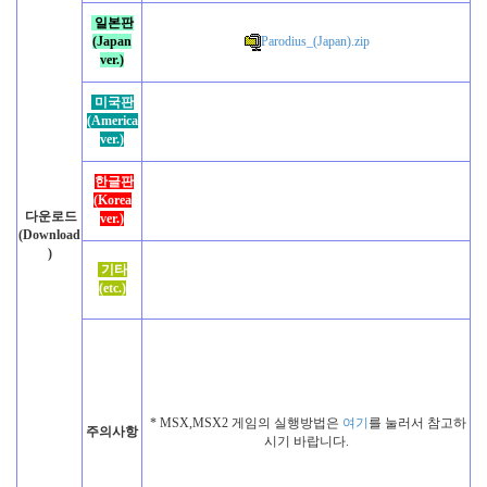
일본판
(Japan
Parodius_(Japan).zip
ver.)
미국판
(America
ver.)
한글판
(Korea
다운로드
ver.)
(Download
)
기타
(etc.)
* MSX,MSX2 게임의 실행방법은
여기
를 눌러서 참고하
주의사항
시기 바랍니다.