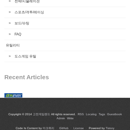
전략/시뮬레이션
스포츠/격투/레이싱
보드/슈팅
FAQ
유틸리티
도스게임 유틸
Recent Articles
Copyright © 2014
고전게임랜드
All rights reserved.
RSS
Localog
Tags
Guestbook
Admin
Write
Code Is Content by
마크쿼리
·
GitHub
·
License
·
Powered by
Tistory