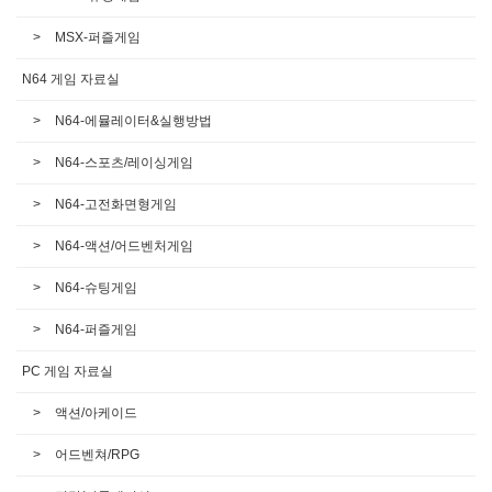
MSX-퍼즐게임
N64 게임 자료실
N64-에뮬레이터&실행방법
N64-스포츠/레이싱게임
N64-고전화면형게임
N64-액션/어드벤처게임
N64-슈팅게임
N64-퍼즐게임
PC 게임 자료실
액션/아케이드
어드벤쳐/RPG