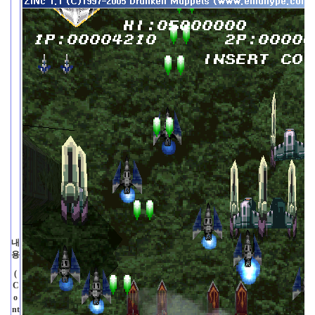
내
용
(
C
o
nt