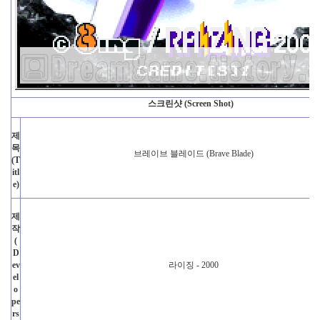
스크린샷 (Screen Shot)
제
목
브레이브 블레이드 (Brave Blade)
(T
itl
e)
제
작
(
D
ev
라이징 - 2000
el
o
pe
rs