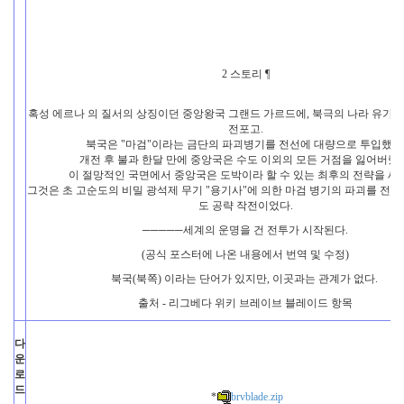
2 스토리 ¶
혹성 에르나 의 질서의 상징이던 중앙왕국 그랜드 가르드에, 북극의 나라 유가의
전포고.
북국은 "마검"이라는 금단의 파괴병기를 전선에 대량으로 투입했다
개전 후 불과 한달 만에 중앙국은 수도 이외의 모든 거점을 잃어버렸다
이 절망적인 국면에서 중앙국은 도박이라 할 수 있는 최후의 전략을 세
그것은 초 고순도의 비밀 광석제 무기 "용기사"에 의한 마검 병기의 파괴를 전제
도 공략 작전이었다.
─────세계의 운명을 건 전투가 시작된다.
(공식 포스터에 나온 내용에서 번역 및 수정)
북국(북쪽) 이라는 단어가 있지만, 이곳과는 관계가 없다.
출처 - 리그베다 위키 브레이브 블레이드 항목
다
운
로
드
*
brvblade.zip