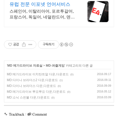
유럽 전문 이포넷 언어서비스
스페인어, 이탈리아어, 포르투갈어,
프랑스어, 독일어, 네덜란드어, 덴마
크어
공감
구독하기
'
MD 메가드라이브 자료실
>
MD-퍼즐게임
' 카테고리의 다른 글
MD:메가드라이브 이치탄트알 다운,다운로드
2016.09.17
(0)
MD:다이나 브라더스2 다운,다운로드
2016.09.11
(1)
MD:다이나 브라더스 다운,다운로드
2016.09.09
(0)
MD:메가드라이브 뿌요뿌요 다운,다운로드
2016.05.12
(0)
MD:소닉 스핀볼 다운,다운로드
2016.03.09
(0)
:
Trackback
Comment