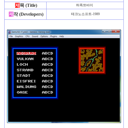
제
목 (Title)
허족쯔바이
제
작 (Developers)
테크노소프트-1989