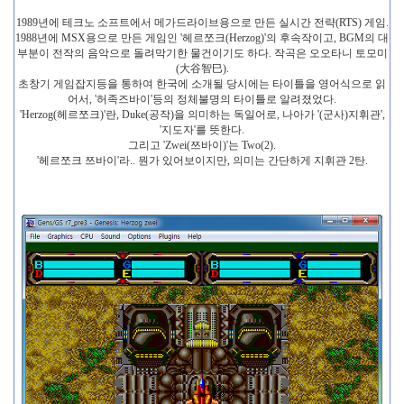
1989년에 테크노 소프트에서 메가드라이브용으로 만든 실시간 전략(RTS) 게임.
1988년에 MSX용으로 만든 게임인 '헤르쪼크(Herzog)'의 후속작이고, BGM의 대
부분이 전작의 음악으로 돌려막기한 물건이기도 하다. 작곡은 오오타니 토모미
(大谷智巳).
초창기 게임잡지등을 통하여 한국에 소개될 당시에는 타이틀을 영어식으로 읽
어서, '허족즈바이'등의 정체불명의 타이틀로 알려졌었다.
'Herzog(헤르쪼크)'란, Duke(공작)을 의미하는 독일어로, 나아가 '(군사)지휘관',
'지도자'를 뜻한다.
그리고 'Zwei(쯔바이)'는 Two(2).
'헤르쪼크 쯔바이'라.. 뭔가 있어보이지만, 의미는 간단하게 지휘관 2탄.